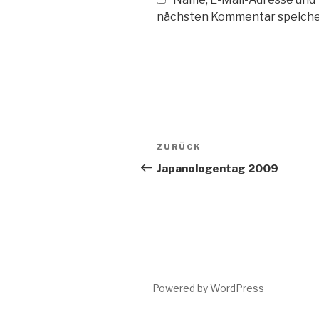
nächsten Kommentar speiche
Beitragsnavigation
ZURÜCK
Vorheriger
Beitrag
Japanologentag 2009
Powered by WordPress