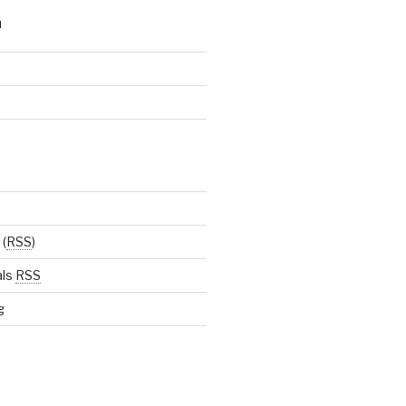
N
(
RSS
)
als
RSS
g