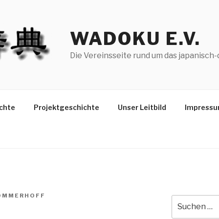
WADOKU E.V.
Die Vereinsseite rund um das japanisc
chte
Projektgeschichte
Unser Leitbild
Impressu
SOMMERHOFF
Suche
nach: