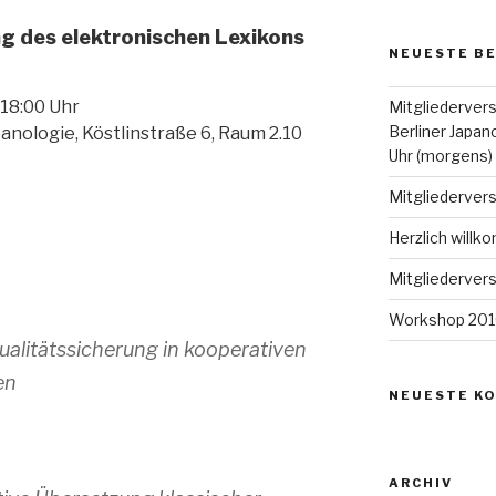
g des elektronischen Lexikons
NEUESTE B
– 18:00 Uhr
Mitgliederver
Berliner Japan
panologie, Köstlinstraße 6, Raum 2.10
Uhr (morgens)
Mitgliederve
Herzlich will
Mitgliederve
Workshop 2010
litätssicherung in kooperativen
en
NEUESTE K
ARCHIV