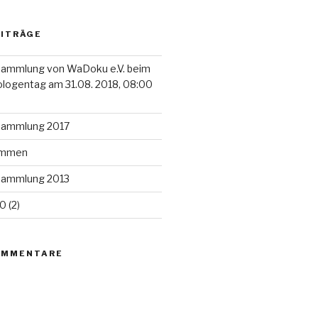
EITRÄGE
sammlung von WaDoku e.V. beim
ologentag am 31.08. 2018, 08:00
rsammlung 2017
kommen
rsammlung 2013
 (2)
OMMENTARE