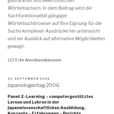
gedruckten und elektronischen
Wörterbüchern. In dem Beitrag wird die
Suchfunktionalität gängiger
Wörterbuchbrowser auf Ihre Eignung für die
Suche komplexer Ausdrücke hin untersucht
und ein Ausblick auf alternative Möglichkeiten
gewagt.
12:15 Uhr Abschlussdiskussion
VERÖFFENTLICHT
15. SEPTEMBER 2006
AM
Japanologentag 2006
Panel: E-Learning – computergestütztes
Lernen und Lehren in der
japanwissenschaftlichen Ausbildung.
Konzepte – Erfahrungen – Berichte