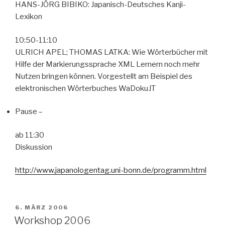
HANS-JÖRG BIBIKO: Japanisch-Deutsches Kanji-
Lexikon
10:50-11:10
ULRICH APEL; THOMAS LATKA: Wie Wörterbücher mit
Hilfe der Markierungssprache XML Lernern noch mehr
Nutzen bringen können. Vorgestellt am Beispiel des
elektronischen Wörterbuches WaDokuJT
Pause –
ab 11:30
Diskussion
http://www.japanologentag.uni-bonn.de/programm.html
VERÖFFENTLICHT
6. MÄRZ 2006
AM
Workshop 2006