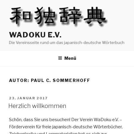
Zum
Inhalt
springen
WADOKU E.V.
Die Vereinsseite rund um das japanisch-deutsche Wörterbuch
Menü
AUTOR:
PAUL C. SOMMERHOFF
VERÖFFENTLICHT
23. JANUAR 2017
AM
Herzlich willkommen
Schön, dass Sie uns besuchen! Der Verein WaDoku e.V. –
Förderverein für freie japanisch-deutsche Wörterbücher,
Zeichenlexika und Lernmaterialien hat es sich zur