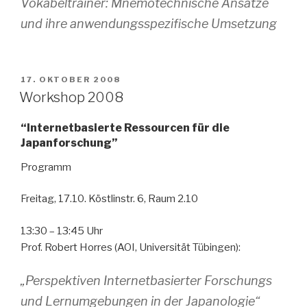
Vokabeltrainer: Mnemotechnische Ansätze
und ihre anwendungsspezifische Umsetzung
VERÖFFENTLICHT
17. OKTOBER 2008
AM
Workshop 2008
“Internetbasierte Ressourcen für die
Japanforschung”
Programm
Freitag, 17.10. Köstlinstr. 6, Raum 2.10
13:30 – 13:45 Uhr
Prof. Robert Horres (AOI, Universität Tübingen):
„Perspektiven Internetbasierter Forschungs
und Lernumgebungen in der Japanologie“