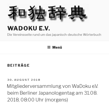
Zum
Inhalt
springen
WADOKU E.V.
Die Vereinsseite rund um das japanisch-deutsche Wörterbuch
Menü
BEITRÄGE
VERÖFFENTLICHT
30. AUGUST 2018
AM
Mitgliederversammlung von WaDoku e.V.
beim Berliner Japanologentag am 31.08.
2018, 08:00 Uhr (morgens)