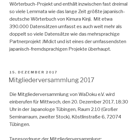
Wörterbuch-Projekt und enthält inzwischen fast dreimal
so viele Lemmata wie das lange Zeit größte japanisch-
deutsche Wörterbuch von Kimura Kinji. Mit etwa
390.000 Datensätzen umfasst es auch weit mehr als
doppelt so viele Datensätze wie das mehrsprachige
Partnerprojekt JMdict und ist eines der umfassendsten
japanisch-fremdsprachigen Projekte überhaupt.
VERÖFFENTLICHT
15. DEZEMBER 2017
AM
Mitgliederversammlung 2017
Die Mitgliederversammlung von WaDoku e.V. wird
einberufen für Mittwoch, den 20. Dezember 2017, 18:30
Uhr in der Japanologe Tübingen, Raum 2.10 (Großer
Seminarraum, zweiter Stock), Köstlinstraße 6, 72074
Tübingen.
Tagesordnung der Mitgliederversammlung: