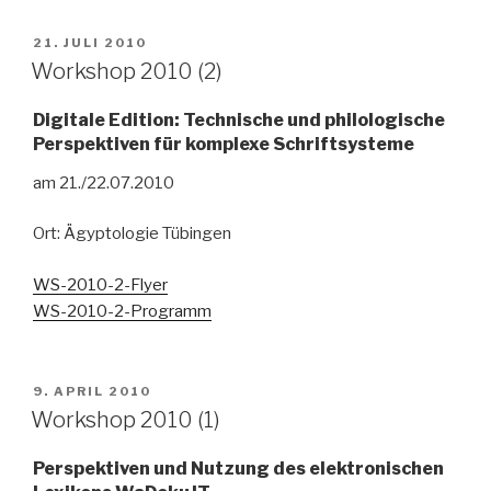
VERÖFFENTLICHT
21. JULI 2010
AM
Workshop 2010 (2)
Digitale Edition: Technische und philologische
Perspektiven für komplexe Schriftsysteme
am 21./22.07.2010
Ort: Ägyptologie Tübingen
WS-2010-2-Flyer
WS-2010-2-Programm
VERÖFFENTLICHT
9. APRIL 2010
AM
Workshop 2010 (1)
Perspektiven und Nutzung des elektronischen