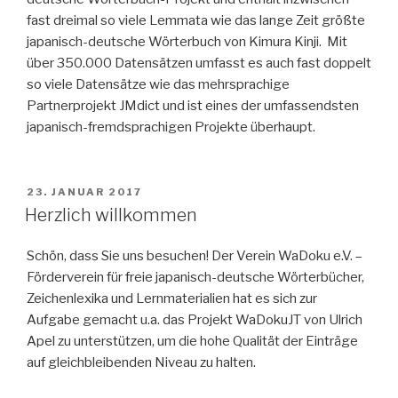
fast dreimal so viele Lemmata wie das lange Zeit größte
japanisch-deutsche Wörterbuch von Kimura Kinji. Mit
über 350.000 Datensätzen umfasst es auch fast doppelt
so viele Datensätze wie das mehrsprachige
Partnerprojekt JMdict und ist eines der umfassendsten
japanisch-fremdsprachigen Projekte überhaupt.
VERÖFFENTLICHT
23. JANUAR 2017
AM
Herzlich willkommen
Schön, dass Sie uns besuchen! Der Verein WaDoku e.V. –
Förderverein für freie japanisch-deutsche Wörterbücher,
Zeichenlexika und Lernmaterialien hat es sich zur
Aufgabe gemacht u.a. das Projekt WaDokuJT von Ulrich
Apel zu unterstützen, um die hohe Qualität der Einträge
auf gleichbleibenden Niveau zu halten.