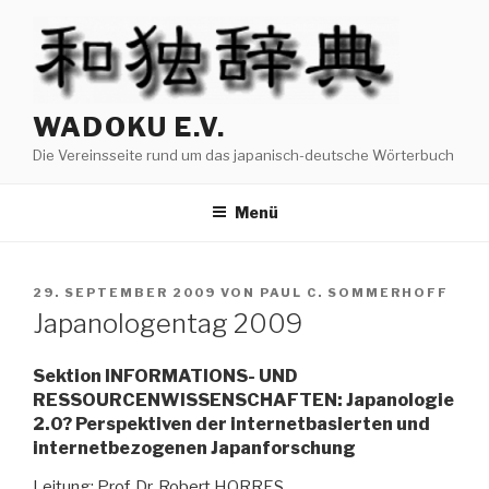
Zum
Inhalt
springen
WADOKU E.V.
Die Vereinsseite rund um das japanisch-deutsche Wörterbuch
Menü
VERÖFFENTLICHT
29. SEPTEMBER 2009
VON
PAUL C. SOMMERHOFF
AM
Japanologentag 2009
Sektion INFORMATIONS- UND
RESSOURCENWISSENSCHAFTEN: Japanologie
2.0? Perspektiven der internetbasierten und
internetbezogenen Japanforschung
Leitung: Prof. Dr. Robert HORRES