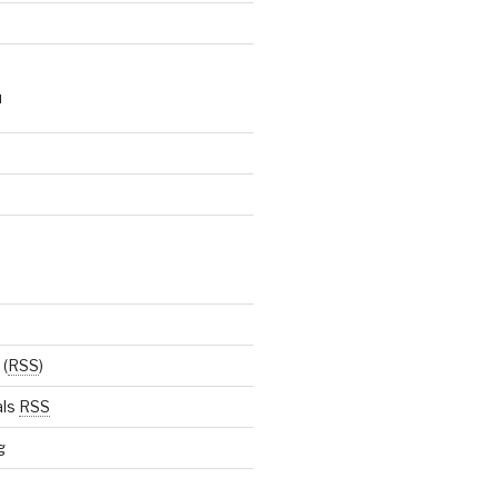
N
(
RSS
)
als
RSS
g