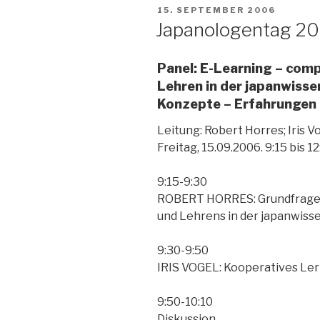
VERÖFFENTLICHT
15. SEPTEMBER 2006
AM
Japanologentag 2
Panel: E-Learning – com
Lehren in der japanwisse
Konzepte – Erfahrungen 
Leitung: Robert Horres; Iris V
Freitag, 15.09.2006. 9:15 bis 1
9:15-9:30
ROBERT HORRES: Grundfrage
und Lehrens in der japanwiss
9:30-9:50
IRIS VOGEL: Kooperatives Lern
9:50-10:10
Diskussion