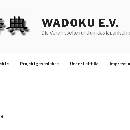
WADOKU E.V.
Die Vereinsseite rund um das japanisc
chte
Projektgeschichte
Unser Leitbild
Impressu
06