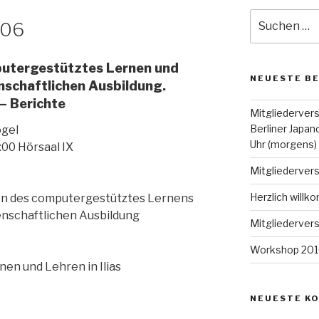
Suche
006
nach:
putergestütztes Lernen und
NEUESTE B
nschaftlichen Ausbildung.
– Berichte
Mitgliederver
Berliner Japan
ogel
Uhr (morgens)
2:00 Hörsaal IX
Mitgliederve
Herzlich will
n des computergestütztes Lernens
enschaftlichen Ausbildung
Mitgliederve
Workshop 2010
en und Lehren in Ilias
NEUESTE K