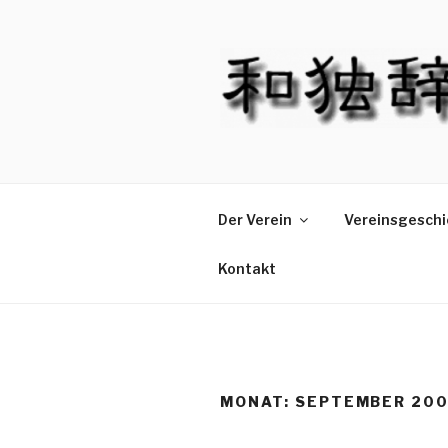
Zum
Inhalt
springen
Der Verein
Vereinsgeschi
Kontakt
MONAT: SEPTEMBER 20