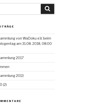
Suchen
EITRÄGE
sammlung von WaDoku e.V. beim
ologentag am 31.08. 2018, 08:00
rsammlung 2017
kommen
rsammlung 2013
 (2)
OMMENTARE