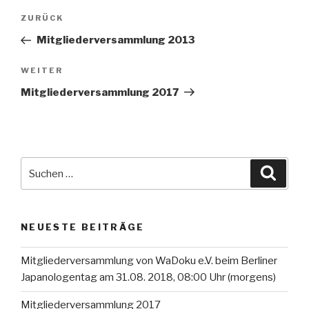
Beitragsnavigation
ZURÜCK
Vorheriger
Beitrag
Mitgliederversammlung 2013
WEITER
Nächster
Beitrag
Mitgliederversammlung 2017
Suche
Suche
nach:
NEUESTE BEITRÄGE
Mitgliederversammlung von WaDoku e.V. beim Berliner
Japanologentag am 31.08. 2018, 08:00 Uhr (morgens)
Mitgliederversammlung 2017