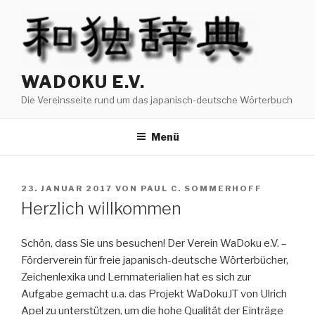
Zum
Inhalt
springen
WADOKU E.V.
Die Vereinsseite rund um das japanisch-deutsche Wörterbuch
Menü
VERÖFFENTLICHT
23. JANUAR 2017
VON
PAUL C. SOMMERHOFF
AM
Herzlich willkommen
Schön, dass Sie uns besuchen! Der Verein WaDoku e.V. –
Förderverein für freie japanisch-deutsche Wörterbücher,
Zeichenlexika und Lernmaterialien hat es sich zur
Aufgabe gemacht u.a. das Projekt WaDokuJT von Ulrich
Apel zu unterstützen, um die hohe Qualität der Einträge