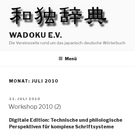
Zum
Inhalt
springen
WADOKU E.V.
Die Vereinsseite rund um das japanisch-deutsche Wörterbuch
Menü
MONAT: JULI 2010
VERÖFFENTLICHT
21. JULI 2010
AM
Workshop 2010 (2)
Digitale Edition: Technische und philologische
Perspektiven für komplexe Schriftsysteme